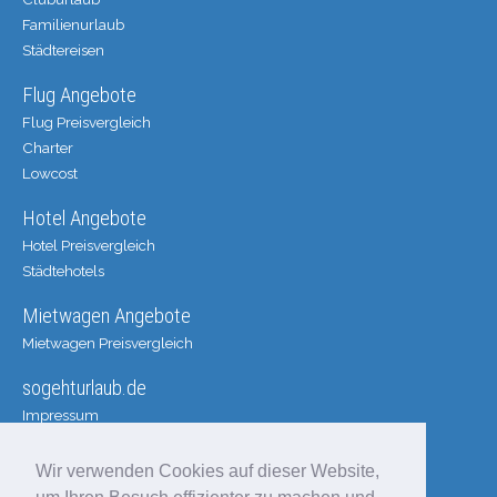
Familienurlaub
Städtereisen
Flug Angebote
Flug Preisvergleich
Charter
Lowcost
Hotel Angebote
Hotel Preisvergleich
Städtehotels
Mietwagen Angebote
Mietwagen Preisvergleich
sogehturlaub.de
Impressum
AGB
Datenschutz
Wir verwenden Cookies auf dieser Website,
Disclaimer