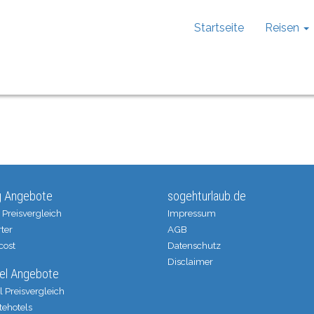
Startseite
Reisen
g Angebote
sogehturlaub.de
 Preisvergleich
Impressum
ter
AGB
cost
Datenschutz
Disclaimer
el Angebote
l Preisvergleich
tehotels