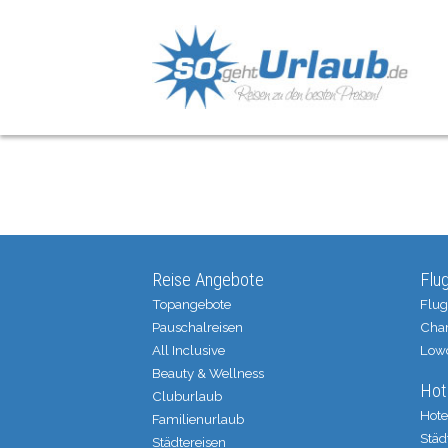
Reise Angebote
Flu
Topangebote
Flug
Pauschalreisen
Char
All Inclusive
Low
Beauty & Wellness
Hot
Cluburlaub
Hote
Familienurlaub
Städ
Städtereisen