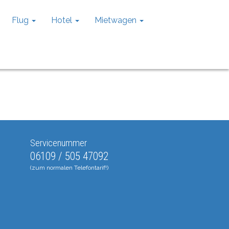
Flug
Hotel
Mietwagen
Servicenummer
06109 / 505 47092
(zum normalen Telefontarif!)